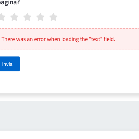
pagina?
anto sono chiare le informazioni su questa pagina?
There was an error when loading the "text" field.
Invia