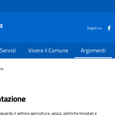
a
Seguici su
Servizi
Vivere il Comune
Argomenti
ne
ntazione
guarda il settore agricoltura, pesca, politiche forestali e