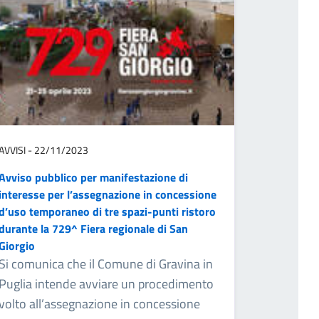
AVVISI - 22/11/2023
Avviso pubblico per manifestazione di
interesse per l’assegnazione in concessione
d’uso temporaneo di tre spazi-punti ristoro
durante la 729^ Fiera regionale di San
Giorgio
Si comunica che il Comune di Gravina in
Puglia intende avviare un procedimento
volto all’assegnazione in concessione