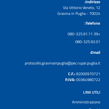
Indirizzo:
Via Vittorio Veneto, 12
70024 - Gravina in Puglia
Telefono:
+39 080-325.91.11
080-325.92.01
Email:
protocollo.gravinainpuglia@pec.rupar.puglia.it
C.F.:
82000970721
P.IVA:
00364980722
LINK UTILI
Amministrazione