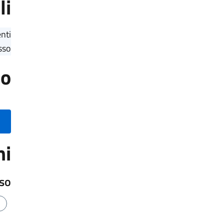
li
nti
sso.
io
ni
uso