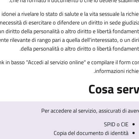
che ha formato il documento o che lo detiene stabilmen
onei a rivelare lo stato di salute e la vita sessuale la richi
cessità di esercitare o difendere un diritto in sede giudizia
un diritto della personalità o altro diritto e libertà fondamen
te rilevante di rango pari a quella dell'interessato, o un dir
della personalità o altro diritto o libertà fondament
ink in basso "Accedi al servizio online" e compilare il form co
informazioni richie
Cosa ser
Per accedere al servizio, assicurati di aver
SPID o CIE
Copia del documento di identità