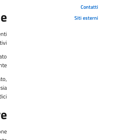
Contatti
ne
Siti esterni
enti
ivi.
ato
te.
to,
sia
ici.
re
one