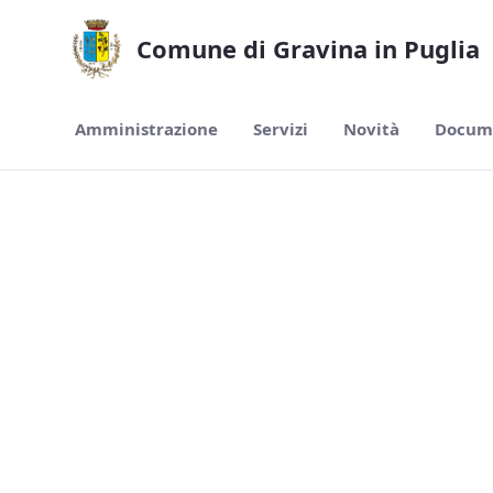
Siirry pääsisältöön
Avaa helppokäyttöisyysvalikko
Comune di Gravina in Puglia
Amministrazione
Servizi
Novità
Docume
Test