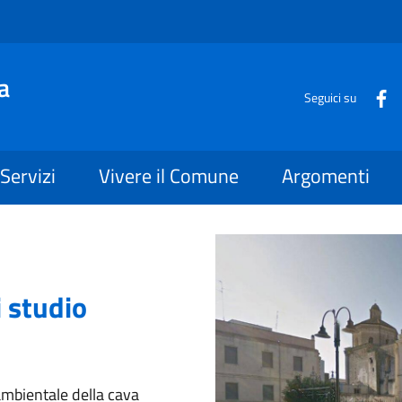
a
Seguici su
Servizi
Vivere il Comune
Argomenti
i studio
ambientale della cava