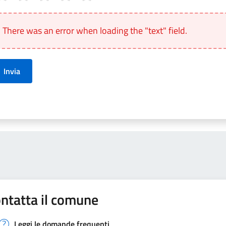
anto sono chiare le informazioni su questa pagina?
There was an error when loading the "text" field.
Invia
ntatta il comune
Leggi le domande frequenti