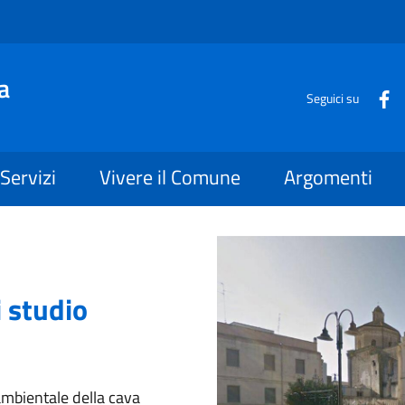
a
Seguici su
Servizi
Vivere il Comune
Argomenti
i studio
ambientale della cava