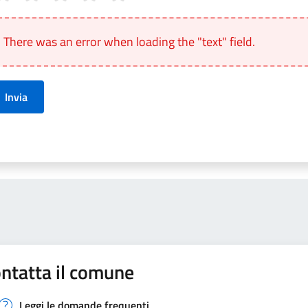
anto sono chiare le informazioni su questa pagina?
There was an error when loading the "text" field.
Invia
ntatta il comune
Leggi le domande frequenti