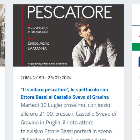
COMUNICATI - 25/07/2024
"Il sindaco pescatore", lo spettacolo con
Ettore Bassi al Castello Svevo di Gravina
Martedì 30 Luglio prossimo, con inizio
alle ore 21:00, presso il Castello Svevo di
Gravina in Puglia, il noto attore
televisivo Ettore Bassi porterà in scena
“Il Sindaco Pescatore”, la storia di un...