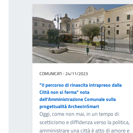
COMUNICATI - 24/11/2023
"Il percorso di rinascita intrapreso dalla
Città non si ferma" nota
dell'Amministrazione Comunale sulla
progettualità ArcheoInSmart
Oggi, come non mai, in un tempo di
scetticismo e diffidenza verso la politica,
amministrare una città è atto di amore e