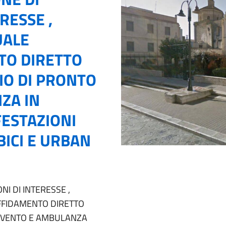
RESSE ,
UALE
TO DIRETTO
DIO DI PRONTO
ZA IN
FESTAZIONI
BICI E URBAN
NI DI INTERESSE ,
AFFIDAMENTO DIRETTO
TERVENTO E AMBULANZA