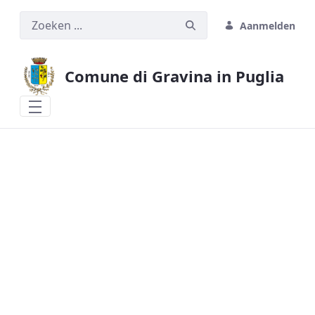
Overslaan en naar hoofdinhoud gaan
Toegankelijkheidsmenu openen
Aanmelden
Comune di Gravina in Puglia
Test