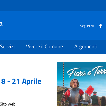
a
Seguici su
Servizi
Vivere il Comune
Argomenti
8 - 21 Aprile
 Sito web: