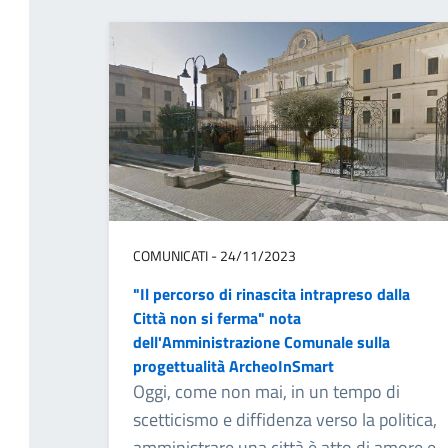
COMUNICATI - 24/11/2023
"Il percorso di rinascita intrapreso dalla
Città non si ferma" nota
dell'Amministrazione Comunale sulla
progettualità ArcheoInSmart
Oggi, come non mai, in un tempo di
scetticismo e diffidenza verso la politica,
amministrare una città è atto di amore e