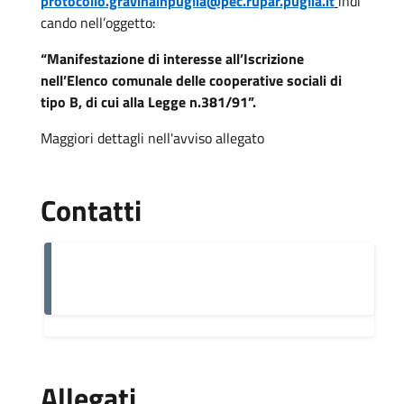
protocollo.gravinainpuglia@pec.rupar.puglia.it
indi
cando nell’oggetto:
“Manifestazione di interesse all’Iscrizione
nell’Elenco comunale delle cooperative sociali di
tipo B, di cui alla Legge n.381/91”.
Maggiori dettagli nell'avviso allegato
Contatti
Allegati